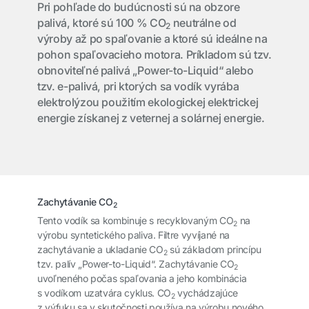
Pri pohľade do budúcnosti sú na obzore
palivá, ktoré sú 100 % CO
neutrálne od
2
výroby až po spaľovanie a ktoré sú ideálne na
pohon spaľovacieho motora. Príkladom sú tzv.
obnoviteľné palivá „Power-to-Liquid“ alebo
tzv. e-palivá, pri ktorých sa vodík vyrába
elektrolýzou použitím ekologickej elektrickej
energie získanej z veternej a solárnej energie.
Zachytávanie CO
2
Tento vodík sa kombinuje s recyklovaným CO
na
2
výrobu syntetického paliva. Filtre vyvíjané na
zachytávanie a ukladanie CO
sú základom princípu
2
tzv. palív „Power-to-Liquid“. Zachytávanie CO
2
uvoľneného počas spaľovania a jeho kombinácia
s vodíkom uzatvára cyklus. CO
vychádzajúce
2
z výfuku sa v skutočnosti používa na výrobu nového