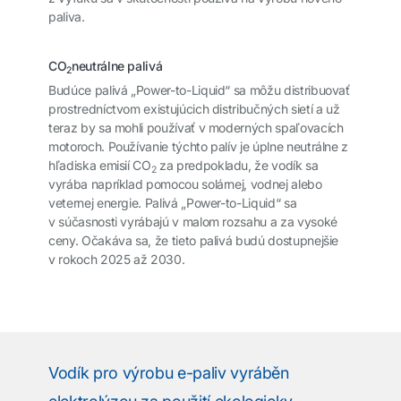
paliva.
CO
neutrálne palivá
2
Budúce palivá „Power-to-Liquid“ sa môžu distribuovať
prostredníctvom existujúcich distribučných sietí a už
teraz by sa mohli používať v moderných spaľovacích
motoroch. Používanie týchto palív je úplne neutrálne z
hľadiska emisií CO
za predpokladu, že vodík sa
2
vyrába napríklad pomocou solárnej, vodnej alebo
veternej energie. Palivá „Power-to-Liquid“ sa
v súčasnosti vyrábajú v malom rozsahu a za vysoké
ceny. Očakáva sa, že tieto palivá budú dostupnejšie
v rokoch 2025 až 2030.
Vodík pro výrobu e-paliv vyráběn