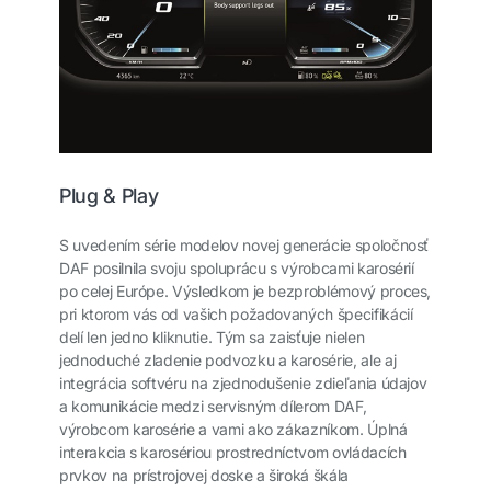
Plug & Play
S uvedením série modelov novej generácie spoločnosť
DAF posilnila svoju spoluprácu s výrobcami karosérií
po celej Európe. Výsledkom je bezproblémový proces,
pri ktorom vás od vašich požadovaných špecifikácií
delí len jedno kliknutie. Tým sa zaisťuje nielen
jednoduché zladenie podvozku a karosérie, ale aj
integrácia softvéru na zjednodušenie zdieľania údajov
a komunikácie medzi servisným dílerom DAF,
výrobcom karosérie a vami ako zákazníkom. Úplná
interakcia s karosériou prostredníctvom ovládacích
prvkov na prístrojovej doske a široká škála