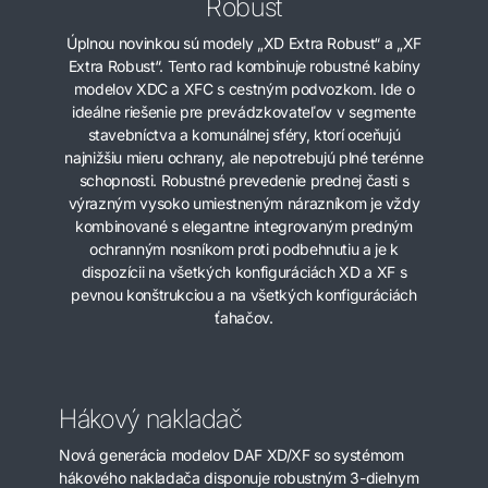
Robust
Úplnou novinkou sú modely „XD Extra Robust“ a „XF
Extra Robust“. Tento rad kombinuje robustné kabíny
modelov XDC a XFC s cestným podvozkom. Ide o
ideálne riešenie pre prevádzkovateľov v segmente
stavebníctva a komunálnej sféry, ktorí oceňujú
najnižšiu mieru ochrany, ale nepotrebujú plné terénne
schopnosti. Robustné prevedenie prednej časti s
výrazným vysoko umiestneným nárazníkom je vždy
kombinované s elegantne integrovaným predným
ochranným nosníkom proti podbehnutiu a je k
dispozícii na všetkých konfiguráciách XD a XF s
pevnou konštrukciou a na všetkých konfiguráciách
ťahačov.
Hákový nakladač
Nová generácia modelov DAF XD/XF so systémom
hákového nakladača disponuje robustným 3-dielnym