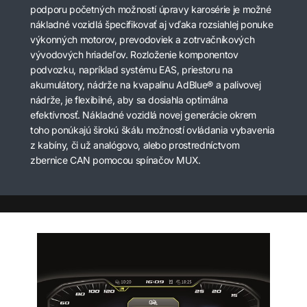
podporu početných možností úpravy karosérie je možné
nákladné vozidlá špecifikovať aj vďaka rozsiahlej ponuke
výkonných motorov, prevodoviek a zotrvačníkových
vývodových hriadeľov. Rozloženie komponentov
podvozku, napríklad systému EAS, priestoru na
akumulátory, nádrže na kvapalinu AdBlue® a palivovej
nádrže, je flexibilné, aby sa dosiahla optimálna
efektívnosť. Nákladné vozidlá novej generácie okrem
toho ponúkajú širokú škálu možností ovládania vybavenia
z kabíny, či už analógovo, alebo prostredníctvom
zbernice CAN pomocou spínačov MUX.