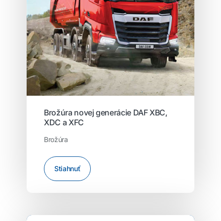
Brožúra novej generácie DAF XBC,
XDC a XFC
Brožúra
Stiahnuť