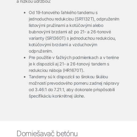
a nízkou údržbou:
Od 19-tonového ľahkého tandemu s
jednoduchou redukciou (SR1132T), odpružením
listovými pružinami a kotúčovými alebo
bubnovými brzdami až po 21- a 26-tonové
varianty (SR1360T) s jednoduchou redukciou,
kotúčovými brzdami a vzduchovým
odpružením.
Pre použitie v ťažkých podmienkach a v teréne
je k dispozícii aj 21- a 26-tonový tandem s
redukciou náboja (HR1670T).
Tandemy sú k dispozícii so širokou škálou
možností prevodového pomeru zadnej nápravy
od 3.46:1 do 7.21:1, aby dokonale prispôsobili
špecifikáciu konkrétnej úlohe.
Domiešavač betónu