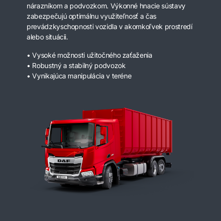
nárazníkom a podvozkom. Výkonné hnacie sústavy
zabezpečujú optimálnu využiteľnosť a čas
prevádzkyschopnosti vozidla v akomkoľvek prostredí
alebo situácii.
• Vysoké možnosti užitočného zaťaženia
• Robustný a stabilný podvozok
• Vynikajúca manipulácia v teréne