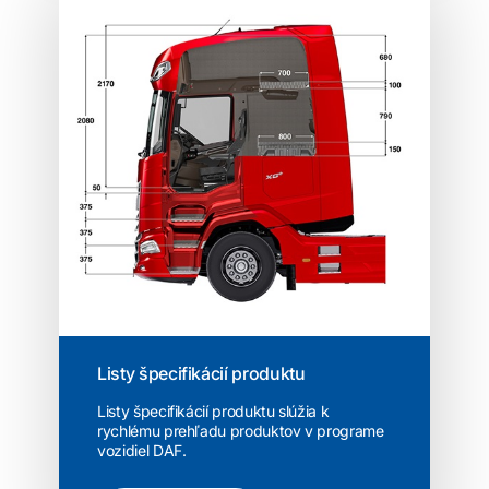
Listy špecifikácií produktu
Listy špecifikácií produktu slúžia k
rychlému prehľadu produktov v programe
vozidiel DAF.