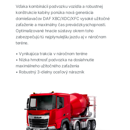
Vďaka kombinácii podvozku vozidla a robustnej
konštrukcie kabíny ponúka nová generácia
domiešavačov DAF XBC/XDC/XFC vysoké užitočné
zaťaženie a maximálny čas prevádzkyschopnosti.
Optimalizované hnacie sústavy okrem toho
zabezpečujú tú najplynulejšiu jazdu aj v náročnom
teréne.
• Vynikajúca trakcia v náročnom teréne
• Nízka hmotnosť podvozka na dosiahnutie
maximálneho užitočného zaťaženia
• Robustný 3-dielny oceľový nárazník