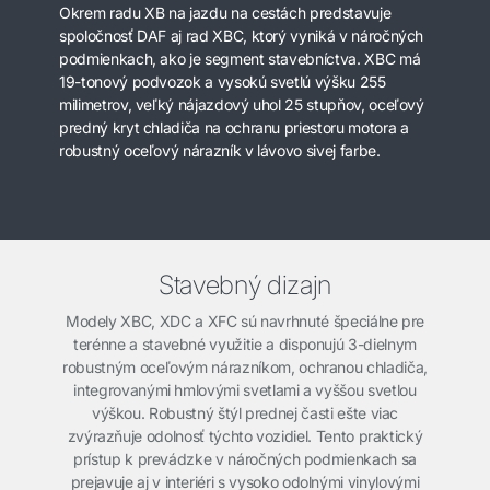
Okrem radu XB na jazdu na cestách predstavuje
spoločnosť DAF aj rad XBC, ktorý vyniká v náročných
podmienkach, ako je segment stavebníctva. XBC má
19-tonový podvozok a vysokú svetlú výšku 255
milimetrov, veľký nájazdový uhol 25 stupňov, oceľový
predný kryt chladiča na ochranu priestoru motora a
robustný oceľový nárazník v lávovo sivej farbe.
Stavebný dizajn
Modely XBC, XDC a XFC sú navrhnuté špeciálne pre
terénne a stavebné využitie a disponujú 3-dielnym
robustným oceľovým nárazníkom, ochranou chladiča,
integrovanými hmlovými svetlami a vyššou svetlou
výškou. Robustný štýl prednej časti ešte viac
zvýrazňuje odolnosť týchto vozidiel. Tento praktický
prístup k prevádzke v náročných podmienkach sa
prejavuje aj v interiéri s vysoko odolnými vinylovými