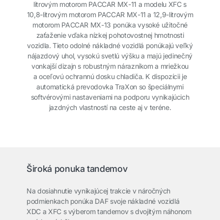
litrovým motorom PACCAR MX-11 a modelu XFC s
10,8-litrovým motorom PACCAR MX-11 a 12,9-litrovým
motorom PACCAR MX-13 ponúka vysoké užitočné
zaťaženie vďaka nízkej pohotovostnej hmotnosti
vozidla. Tieto odolné nákladné vozidlá ponúkajú veľký
nájazdový uhol, vysokú svetlú výšku a majú jedinečný
vonkajší dizajn s robustným nárazníkom a mriežkou
a oceľovú ochrannú dosku chladiča. K dispozícii je
automatická prevodovka TraXon so špeciálnymi
softvérovými nastaveniami na podporu vynikajúcich
jazdných vlastností na ceste aj v teréne.
Široká ponuka tandemov
Na dosiahnutie vynikajúcej trakcie v náročných
podmienkach ponúka DAF svoje nákladné vozidlá
XDC a XFC s výberom tandemov s dvojitým náhonom