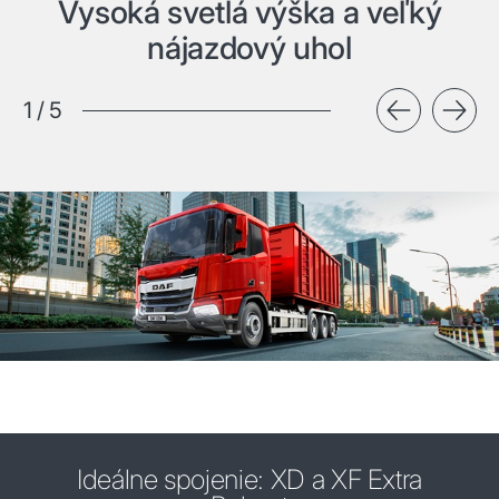
Vysoká svetlá výška a veľký
nájazdový uhol
1
/
5
Ideálne spojenie: XD a XF Extra