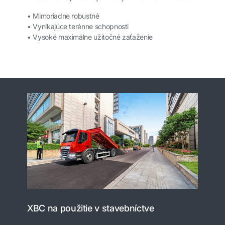
• Mimoriadne robustné
• Vynikajúce terénne schopnosti
• Vysoké maximálne užitočné zaťaženie
XBC na použitie v stavebníctve