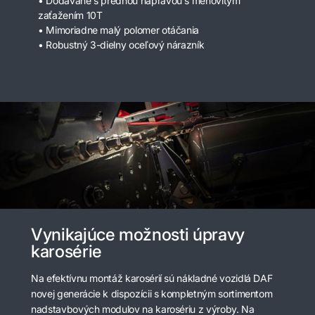
• Dodávané s prednou nápravou s menovitým
zaťažením 10T
• Mimoriadne malý polomer otáčania
• Robustný 3-dielny oceľový nárazník
Vynikajúce možnosti úpravy
karosérie
Na efektívnu montáž karosérií sú nákladné vozidlá DAF
novej generácie k dispozícii s kompletným sortimentom
nadstavbových modulov na karosériu z výroby. Na