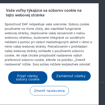
Sledujte nás
Vaše voľby týkajúce sa súborov cookie na
tejto webovej stránke
Spoločnosť DAF rešpektuje vaše súkromie. Súbory cookie
používame na rôzne účely, ako napríklad fungovanie
webovej stránky, zlepšovanie vašej skúsenosti s našou
webovou stránkou, budovanie integrácie so sociálnymi
médiami a pomoc pri cielení marketingových aktivít v rámci a
mimo našej webovej stránky. Pokračovaním v prehliadaní
našej webovej stránky súhlasíte s používaním súborov
cookie. Ak však chcete prispôsobiť nastavenie vašich
© 2026 DAF
Právne upozornenie
preferencií súborov cookie, kliknite na položku „Zmeniť
Privacy statement
General conditions
nastavenia“ nižšie. Svoj súhlas môžete kedykoľvek odvolať.
Income Tax Report
Súbory cookies
Prijať všetky
Zamietnuť všetky
súbory cookie
A PACCAR COMPANY
Zmeniť nastavenia
DRIVEN BY QUALITY