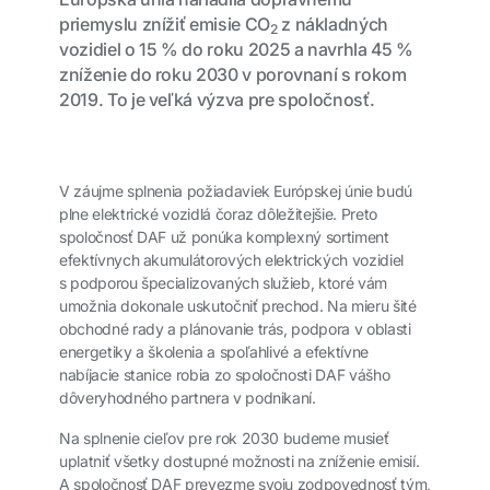
priemyslu znížiť emisie CO
z nákladných
2
vozidiel o 15 % do roku 2025 a navrhla 45 %
zníženie do roku 2030 v porovnaní s rokom
2019. To je veľká výzva pre spoločnosť.
V záujme splnenia požiadaviek Európskej únie budú
plne elektrické vozidlá čoraz dôležitejšie. Preto
spoločnosť DAF už ponúka komplexný sortiment
efektívnych akumulátorových elektrických vozidiel
s podporou špecializovaných služieb, ktoré vám
umožnia dokonale uskutočniť prechod. Na mieru šité
obchodné rady a plánovanie trás, podpora v oblasti
energetiky a školenia a spoľahlivé a efektívne
nabíjacie stanice robia zo spoločnosti DAF vášho
dôveryhodného partnera v podnikaní.
Na splnenie cieľov pre rok 2030 budeme musieť
uplatniť všetky dostupné možnosti na zníženie emisií.
A spoločnosť DAF prevezme svoju zodpovednosť tým,