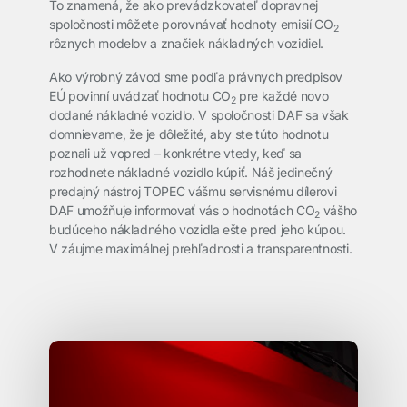
To znamená, že ako prevádzkovateľ dopravnej
spoločnosti môžete porovnávať hodnoty emisií CO
2
rôznych modelov a značiek nákladných vozidiel.
Ako výrobný závod sme podľa právnych predpisov
EÚ povinní uvádzať hodnotu CO
pre každé novo
2
dodané nákladné vozidlo. V spoločnosti DAF sa však
domnievame, že je dôležité, aby ste túto hodnotu
poznali už vopred – konkrétne vtedy, keď sa
rozhodnete nákladné vozidlo kúpiť. Náš jedinečný
predajný nástroj TOPEC vášmu servisnému dílerovi
DAF umožňuje informovať vás o hodnotách CO
vášho
2
budúceho nákladného vozidla ešte pred jeho kúpou.
V záujme maximálnej prehľadnosti a transparentnosti.