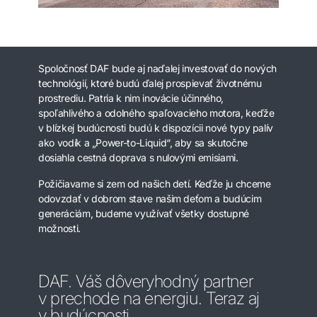
Spoločnosť DAF bude aj naďalej investovať do nových
technológií, ktoré budú ďalej prospievať životnému
prostrediu. Patria k nim inovácie účinného,
spoľahlivého a odolného spaľovacieho motora, keďže
v blízkej budúcnosti budú k dispozícii nové typy palív
ako vodík a „Power-to-Liquid“, aby sa skutočne
dosiahla cestná doprava s nulovými emisiami.
Požičiavame si zem od našich detí. Keďže ju chceme
odovzdať v dobrom stave našim deťom a budúcim
generáciám, budeme využívať všetky dostupné
možnosti.
DAF. Váš dôveryhodný partner
v prechode na energiu. Teraz aj
v budúcnosti.