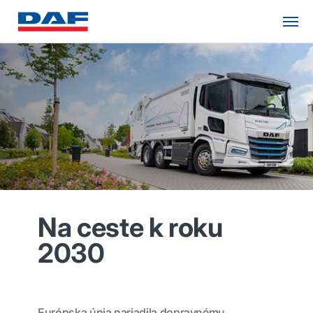
Na ceste k roku
2030
Európska únia nariadila dopravnému