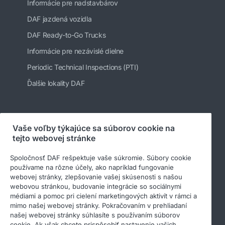
Informácie pre nadstavbárov
DAF jazdená vozidla
DAF Ready-to-Go Trucks
Informácie pre nezávislé dielne
Periodic Technical Inspections (PTI)
Ďalšie lokality DAF
Sledujte nás
Vaše voľby týkajúce sa súborov cookie na
tejto webovej stránke
Spoločnosť DAF rešpektuje vaše súkromie. Súbory cookie
používame na rôzne účely, ako napríklad fungovanie
webovej stránky, zlepšovanie vašej skúsenosti s našou
webovou stránkou, budovanie integrácie so sociálnymi
médiami a pomoc pri cielení marketingových aktivít v rámci a
mimo našej webovej stránky. Pokračovaním v prehliadaní
našej webovej stránky súhlasíte s používaním súborov
cookie. Ak však chcete prispôsobiť nastavenie vašich