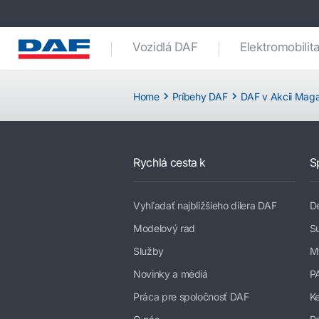
Vozidlá DAF
Elektromobilit
Home
Príbehy DAF
DAF v Akcii Maga
Rychlá cesta k
S
Vyhľadať najbližšieho dílera DAF
De
Modelový rad
Su
Služby
M
Novinky a médiá
P
Práca pre spoločnosť DAF
K