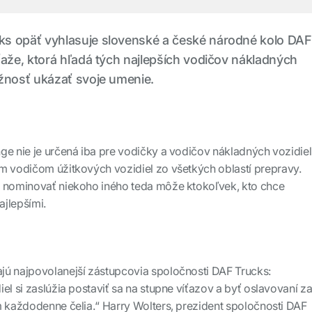
s opäť vyhlasuje slovenské a české národné kolo DAF
ťaže, ktorá hľadá tých najlepších vodičov nákladných
ožnosť ukázať svoje umenie.
ge nie je určená iba pre vodičky a vodičov nákladných vozidiel
m vodičom úžitkových vozidiel zo všetkých oblastí prepravy.
o nominovať niekoho iného teda môže ktokoľvek, kto chce
ajlepšími.
jú najpovolanejší zástupcovia spoločnosti DAF Trucks:
el si zaslúžia postaviť sa na stupne víťazov a byť oslavovaní z
m každodenne čelia.“ Harry Wolters, prezident spoločnosti DAF