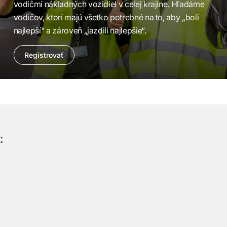
vodičmi nákladných vozidiel v celej krajine. Hľadáme
vodičov, ktorí majú všetko potrebné na to, aby „boli
najlepší“ a zároveň „jazdili najlepšie“.
Registrovať
: