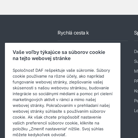
Rychlá cesta k
S
Vyhľadať najbližšieho dílera DAF
De
Vaše voľby týkajúce sa súborov cookie
na tejto webovej stránke
Modelový rad
Su
Spoločnosť DAF rešpektuje vaše súkromie. Súbory
Služby
M
cookie používame na rôzne účely, ako napríklad
Novinky a médiá
P
fungovanie webovej stránky, zlepšovanie vašej
skúsenosti s našou webovou stránkou, budovanie
Práca pre spoločnosť DAF
K
integrácie so sociálnymi médiami a pomoc pri cielení
marketingových aktivít v rámci a mimo našej
O nás
Pe
webovej stránky. Pokračovaním v prehliadaní našej
Inoformace o spoločnosti
Le
webovej stránky súhlasíte s používaním súborov
cookie. Ak však chcete prispôsobiť nastavenie
Kodex chování
vašich preferencií súborov cookie, kliknite na
položku „Zmeniť nastavenia“ nižšie. Svoj súhlas
môžete kedykoľvek odvolať.