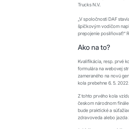
Trucks N.V.
„V spoločnosti DAF stavi
špičkovým vodičom napln
prepojenie posilňovať!“ R
Ako na to?
Kvalifikácia, resp. prvé 
formulára na webovej strá
zameraného na novú gene
kola prebehne 6. 5. 2022
Z tohto prvého kola vzídu
českom národnom finále, 
bude praktické a súťažiac
zdravoveda alebo jazda 