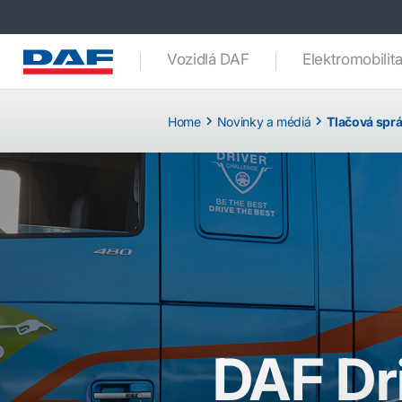
Vozidlá DAF
Elektromobilit
Home
Novinky a médiá
Tlačová spr
DAF Dr