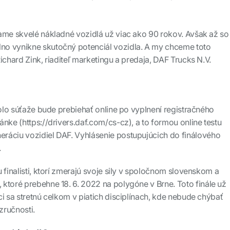
ame skvelé nákladné vozidlá už viac ako 90 rokov. Avšak až so
o vynikne skutočný potenciál vozidla. A my chceme toto
ichard Zink, riaditeľ marketingu a predaja, DAF Trucks N.V.
kolo súťaže bude prebiehať online po vyplnení registračného
nke (https://drivers.daf.com/cs-cz), a to formou online testu
ráciu vozidiel DAF. Vyhlásenie postupujúcich do finálového
.
 finalisti, ktorí zmerajú svoje sily v spoločnom slovenskom a
ktoré prebehne 18. 6. 2022 na polygóne v Brne. Toto finále už
i sa stretnú celkom v piatich disciplínach, kde nebude chýbať
zručnosti.