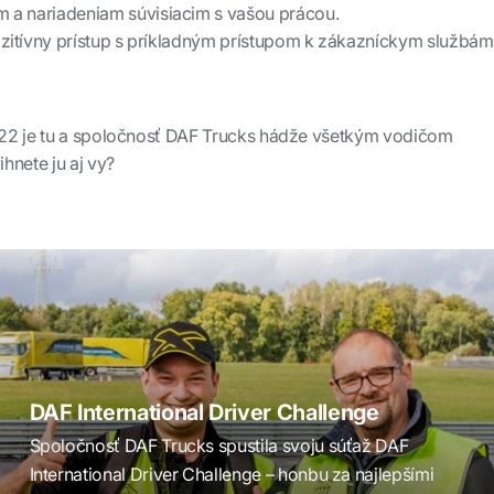
a nariadeniam súvisiacim s vašou prácou.
ozitívny prístup s príkladným prístupom k zákazníckym službám
22 je tu a spoločnosť DAF Trucks hádže všetkým vodičom
hnete ju aj vy?
DAF International Driver Challenge
Spoločnosť DAF Trucks spustila svoju súťaž DAF
International Driver Challenge – honbu za najlepšími