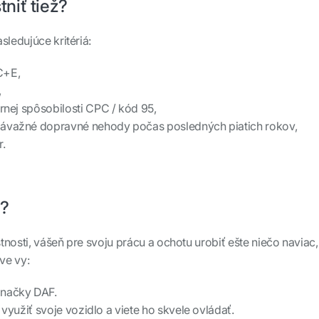
niť tiež?
sledujúce kritériá:
C+E,
,
nej spôsobilosti CPC / kód 95,
závažné dopravné nehody počas posledných piatich rokov,
r.
z?
nosti, vášeň pre svoju prácu a ochotu urobiť ešte niečo naviac,
ve vy:
značky DAF.
 využiť svoje vozidlo a viete ho skvele ovládať.