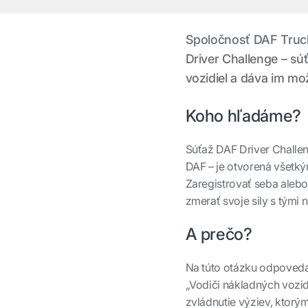
Spoločnosť DAF Truck
Driver Challenge – sú
vozidiel a dáva im m
Koho hľadáme?
Súťaž DAF Driver Challen
DAF – je otvorená všetký
Zaregistrovať seba aleb
zmerať svoje sily s tými n
A prečo?
Na túto otázku odpoveda
„Vodiči nákladných vozidi
zvládnutie výziev, ktorý