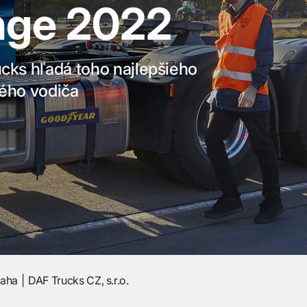
nge 2022
cks hľadá toho najlepšieho
ého vodiča
raha
DAF Trucks CZ, s.r.o.