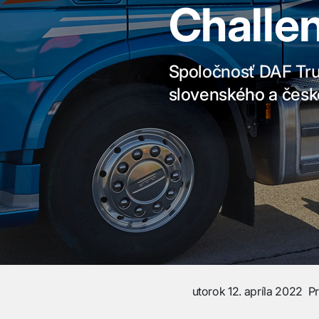
Challe
Spoločnosť DAF Tru
slovenského a česk
utorok 12. apríla 2022
P