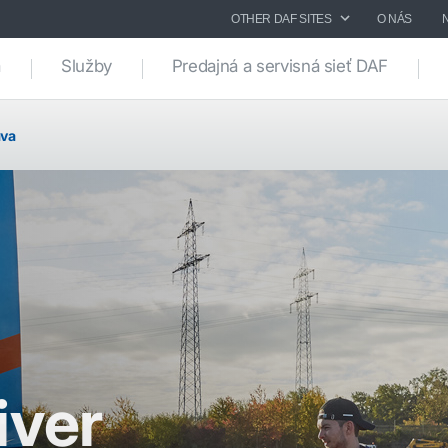
OTHER DAF SITES
O NÁS
a
Služby
Predajná a servisná sieť DAF
áva
iver