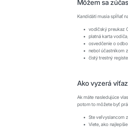
Môžem sa zúčast
Kandidáti musia spĺňať na
vodičský preukaz 
platná karta vodiča
osvedčenie o odbor
nebol účastníkom 
čistý trestný registe
Ako vyzerá víťa
Ak máte nasledujúce vlast
potom to môžete byť prá
Ste veľvyslancom 
Viete, ako najlepšie