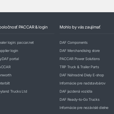
poločnosť PACCAR & login
Mohlo by vás zaujímať
aler login: paccar.net
DAF Components
pplier login
DAF Merchandising store
yDAF portal
PACCAR Power Solutions
ACCAR
TRP Truck & Trailer Parts
enworth
DAF Náhradné Diely E-shop
terbilt
Informácie pre nadstavbárov
yland Trucks Ltd
DAF jazdená vozidla
DAF Ready-to-Go Trucks
Informácie pre nezávislé dielne