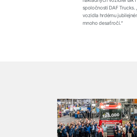
spoločnosti DAF Trucks.
vozidla hrdému jubilejné
mnoho desaťročí.“
͏