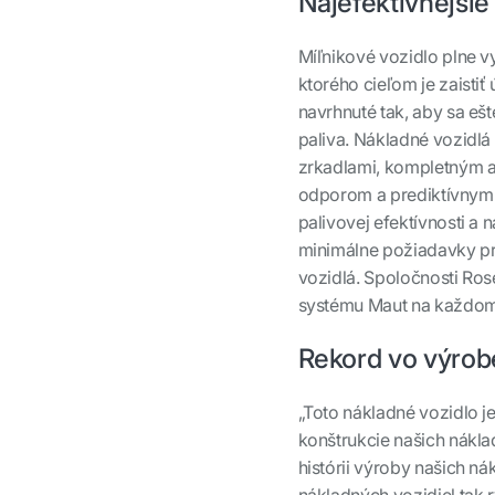
Najefektívnejšie
Míľnikové vozidlo plne v
ktorého cieľom je zaisti
navrhnuté tak, aby sa eš
paliva. Nákladné vozidlá
zrkadlami, kompletným 
odporom a prediktívnym 
palivovej efektívnosti a 
minimálne požiadavky p
vozidlá. Spoločnosti R
systému Maut na každom k
Rekord vo výrob
„Toto nákladné vozidlo j
konštrukcie našich nákla
histórii výroby našich n
nákladných vozidiel tak r