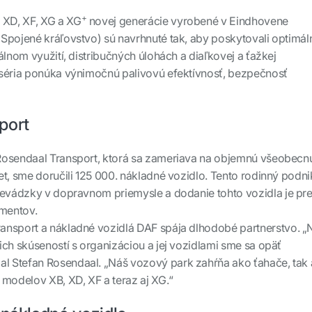
+
 XD, XF, XG a XG
novej generácie vyrobené v Eindhovene
Spojené kráľovstvo) sú navrhnuté tak, aby poskytovali optimál
álnom využití, distribučných úlohách a diaľkovej a ťažkej
 séria ponúka výnimočnú palivovú efektívnosť, bezpečnosť
port
Rosendaal Transport, ktorá sa zameriava na objemnú všeobecn
et, sme doručili 125 000. nákladné vozidlo. Tento rodinný podni
revádzky v dopravnom priemysle a dodanie tohto vozidla je pr
mentov.
ansport a nákladné vozidlá DAF spája dlhodobé partnerstvo. „
ich skúseností s organizáciou a jej vozidlami sme sa opäť
al Stefan Rosendaal. „Náš vozový park zahŕňa ako ťahače, tak 
 modelov XB, XD, XF a teraz aj XG.“