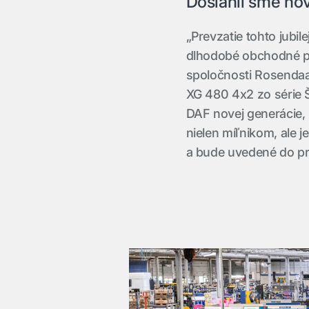
Dosiahli sme no
„Prevzatie tohto jubi
dlhodobé obchodné p
spoločnosti Rosendaa
XG 480 4x2 zo série Š
DAF novej generácie, 
nielen míľnikom, ale
a bude uvedené do pr