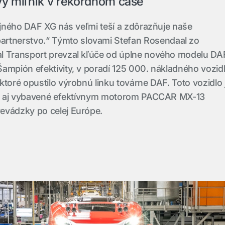
vý míľnik v rekordnom čase
lejného DAF XG nás veľmi teší a zdôrazňuje naše
artnerstvo.
“
Týmto slovami Stefan Rosendaal zo
l Transport prevzal kľúče od úplne nového modelu DA
ampión efektivity, v poradí 125 000. nákladného vozid
ktoré opustilo výrobnú linku továrne DAF. Toto vozidlo 
 je aj vybavené efektívnym motorom PACCAR MX-13
evádzky po celej Európe.