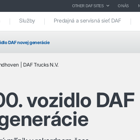
OTHER DAF SITES
O NÁS
a
Služby
Predajná a servisná sieť DAF
idlo DAF novej generácie
indhoven
DAF Trucks N.V.
00. vozidlo DAF
 generácie