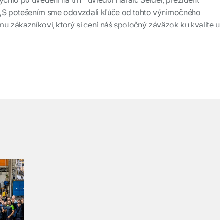
 „S potešením sme odovzdali kľúče od tohto výnimočného
mu zákazníkovi, ktorý si cení náš spoločný záväzok ku kvalite 