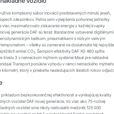
 nákladné vozidlo
yužíva komplexný súbor inovácií predstavených minulú jeseň,
ť úspech zákazníkov. Patria sem vylepšenia pohonnej jednotky
te viac maximalizovalo získavanie energie z každej kvapky
 novej generácie DAF sú teraz štandardne vybavené digitálnymi
aerodynamickým balíkom, pneumatikami s nízkym valivým
tempomatom – všetky sú zamerané na dosiahnutie tej najvyšše
najnižších emisií CO
. Šampión efektivity DAF XG 480 spĺňa
2
re triedu 3 v nemeckom mýtnom systéme Maut pre nákladné
osendaal Transport ponúkne výhodu v rámci nemeckého mýtneh
ilometri, ktorý v priebehu nasledujúcich šiestich rokov odjazd
e
e príkladom bezkonkurenčnej efektívnosti a vynikajúcej kvality
dných vozidiel DAF novej generácie. Vo viac ako 75-ročnej
ákladných vozidiel sme nikdy nedosiahli medzník 125 000
ýchlo po uvedení na trh,“ uviedol Harald Seidel, prezident