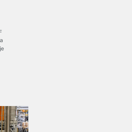
F
la
je