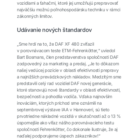
vozidlami a ťahačmi, ktoré jej umožňujú prepravovať
najväčšiu možnú poľnohospodársku techniku v rámci
zákonných limitov.
Udávanie nových štandardov
„Sme hrdí na to, že DAF XF 480 zvíťazil
v porovnávacom teste ETM-Fehrenkötter,“ uviedol
Bart Bosmans, člen predstavenstva spoločnosti DAF
zodpovedný za marketing a predaj. „Je to dôkazom
našej vedúcej pozície v oblasti efektívnosti prepravy
a najnižších prevádzkových nákladov. Medzitým sme
predstavili celý rad vozidiel DAF novej generácie,
ktoré stanovujú nové štandardy v oblasti efektívnosti,
bezpečnosti a pohodlia vodiča. Vďaka najnovším
inováciám, ktorých príchod sme oznámili na
septembrovej výstave IAA v Hannoveri, sú tieto
prvotriedne nákladné vozidlá v skutočnosti až o 13 %
úspornejšie ako víťaz nášho porovnávacieho testu
spoločnosti Fehrenkötter, čo dokonale ilustruje, že aj
naďalej podporujeme úspech zákazníkov!“