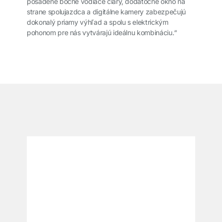
posadené bočné vodiace čiary, dodatočné okno na
strane spolujazdca a digitálne kamery zabezpečujú
dokonalý priamy výhľad a spolu s elektrickým
pohonom pre nás vytvárajú ideálnu kombináciu.“
͏