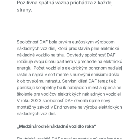
Pozitívna spätná väzba prichádza z každej
strany.
Spoločnosť DAF bola prvým európskym výrobcom
nákladných vozidiel, ktorá predstavila plne elektrické
nákladné vozidlo na trhu. Odvtedy spoločnosť DAF
rozširuje svoju úlohu partnera v prechode na elektrickú
energiu. Počet vozidiel s elektrickým pohonom naďalej
rastie a najmä v sortimente s nulovými emisiami došlo
k obrovskému nárastu. Servisní díleri DAF teraz tiež
ponúkajú kompletný balík nabíjacích miest a špeciálne
školenie pre vodičov elektrických nákladných vozidiel.
V roku 2023 spoločnosť DAF otvorila úplne nový
montážny závod v Eindhovene na výrobu elektrických
nákladných vozidiel.
„Medzinárodné nákladné vozidlo roka“
Elektrické vozidlá DAF novej generácie sú založené na