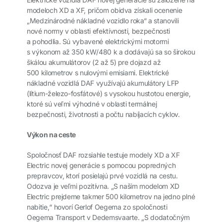
modeloch XD a XF, pričom obidva získali ocenenie
„Medzinárodné nákladné vozidlo roka“ a stanovili
nové normy v oblasti efektívnosti, bezpečnosti
a pohodlia. Sú vybavené elektrickými motormi
s výkonom až 350 kW/480 k a dodávajú sa so širokou
škálou akumulátorov (2 až 5) pre dojazd až
500 kilometrov s nulovými emisiami. Elektrické
nákladné vozidlá DAF využívajú akumulátory LFP
(lítium-železo-fosfátové) s vysokou hustotou energie,
ktoré sú veľmi výhodné v oblasti termálnej
bezpečnosti, životnosti a počtu nabíjacích cyklov.
Výkon na ceste
Spoločnosť DAF rozsiahle testuje modely XD a XF
Electric novej generácie s pomocou popredných
prepravcov, ktorí posielajú prvé vozidlá na cestu.
Odozva je veľmi pozitívna. „S naším modelom XD
Electric prejdeme takmer 500 kilometrov na jedno plné
nabitie,“ hovorí Gerlof Oegema zo spoločnosti
Oegema Transport v Dedemsvaarte. „S dodatočným