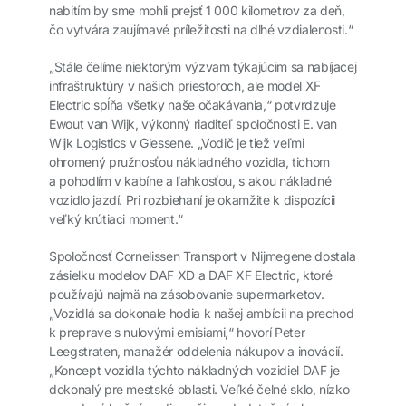
nabitím by sme mohli prejsť 1 000 kilometrov za deň,
čo vytvára zaujímavé príležitosti na dlhé vzdialenosti.“
„Stále čelíme niektorým výzvam týkajúcim sa nabíjacej
infraštruktúry v našich priestoroch, ale model XF
Electric spĺňa všetky naše očakávania,“ potvrdzuje
Ewout van Wijk, výkonný riaditeľ spoločnosti E. van
Wijk Logistics v Giessene. „Vodič je tiež veľmi
ohromený pružnosťou nákladného vozidla, tichom
a pohodlím v kabíne a ľahkosťou, s akou nákladné
vozidlo jazdí. Pri rozbiehaní je okamžite k dispozícii
veľký krútiaci moment.“
Spoločnosť Cornelissen Transport v Nijmegene dostala
zásielku modelov DAF XD a DAF XF Electric, ktoré
používajú najmä na zásobovanie supermarketov.
„Vozidlá sa dokonale hodia k našej ambícii na prechod
k preprave s nulovými emisiami,“ hovorí Peter
Leegstraten, manažér oddelenia nákupov a inovácií.
„Koncept vozidla týchto nákladných vozidiel DAF je
dokonalý pre mestské oblasti. Veľké čelné sklo, nízko