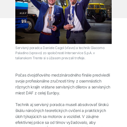
Servisný poradca Daniele Cagol (vľavo) a technik Giacomo
Paladino (vpravo) zo spoločnosti Interservice S.p.A. v
talianskom Trente si s úžasom prevzali trofeje.
Počas dvojdňového medzinárodného finále predviedli
svoje profesionálne zručnosti tímy z osemnástich
rôznych krajín vrátane servisných dílerov a servisných
miest DAF z celej Európy.
Technik aj servisný poradca museli absolvovať širokú
škálu náročných teoretických cvičení a praktických
úloh týkajúcich sa motorov a vozidiel. V záujme
efektívnej práce sa od tímov vyžadovalo, aby