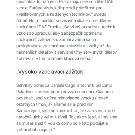
neustále zdôrazňovať. Preto majú servisní díleri DAF
v celej Európe vždy k dispozícii príležitosti pre
kvalifikovaných a nadšených technikov,“ uviedol
Albert Florijn, riaditeľ servisných služieb pre dílerov
spoločnosti DAF Trucks. „Servisný poradca a technik
úzko spolupracujú, aby zabezpečili optimálnu
spokojnosť zákazníka. Zameriavame sa na
poskytovanie výnimočných služieb a kvality až do
najmenších detailov a servisné tímy servisných dílerov
zohrávajú v tomto smere kľúčovú úlohu.“
„Vysoko vzdelávací zážitok“
Servisný poradca Daniele Cagol a technik Giacomo
Paladino si prekvapene prevzali ocenenia. Giacomo
povedal: „Keď vidíme mimoriadne vysokú úroveň
ostatných tímov, skláňame sa aj pred nimi.
Samozrejme, sme nesmierne hrdí, ale zároveň sme si
náročné úlohy veľmi užívali. Tak ako všetci, aj my sme
sa museli snažiť, vďaka čomu bolo toto podujatie
veľmi obohacujúce.“