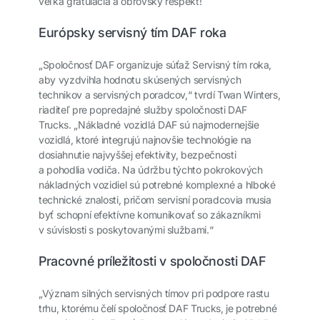
veľká gratulácia a obrovský rešpekt!
Európsky servisný tím DAF roka
„Spoločnosť DAF organizuje súťaž Servisný tím roka,
aby vyzdvihla hodnotu skúsených servisných
technikov a servisných poradcov,“ tvrdí Twan Winters,
riaditeľ pre popredajné služby spoločnosti DAF
Trucks. „Nákladné vozidlá DAF sú najmodernejšie
vozidlá, ktoré integrujú najnovšie technológie na
dosiahnutie najvyššej efektivity, bezpečnosti
a pohodlia vodiča. Na údržbu týchto pokrokových
nákladných vozidiel sú potrebné komplexné a hlboké
technické znalosti, pričom servisní poradcovia musia
byť schopní efektívne komunikovať so zákazníkmi
v súvislosti s poskytovanými službami.“
Pracovné príležitosti v spoločnosti DAF
„Význam silných servisných tímov pri podpore rastu
trhu, ktorému čelí spoločnosť DAF Trucks, je potrebné