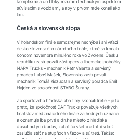
komplexne a do hĺbky rozumeli technickým aspektom
súvisiacim s vozidlami, a aby v prvom rade konali ako
tím.
Česká a slovenská stopa
V holandskom finále samozrejme nechýbali ani víťazi
česko-slovenského národného finále, ktoré sa konalo
koncom novembra minulého roka vo Zvolene. Českú
republiku zastupovali zástupcovia libereckej pobočky
NAPA Trucks – mechanik Petr Valenta a servisný
poradca Luboš Mašek, Slovensko zastupovali
mechanik Tomáš Kiszucsan a servisný poradca Emil
Hajden zo spoločnosti STABO Šurany.
Zo športového hľadiska oba tímy skončili tretie – je to
preto, že spoločnosť DAF Trucks považuje všetkých
finalistov medzinárodného finále za hodných uznania
a oznamuje iba prvé a druhé miesto z hľadiska
dosiahnutých bodov, zatiaľ čo všetci ostatní si tiež
zaslúžia stáť na stupňoch víťazov a sú tretí. Takže: