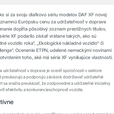
s si za svoju diaľkovú sériu modelov DAF XF novej
významnú Európsku cenu za udržateľnosť v doprave
nanie dopĺňa pôsobivý zoznam prestížnych titulov,
érie XF podarilo získať vrátane takých, ako sú
é vozidlo roka“, „Ekologické nákladné vozidlo“ či
llenge“. Ocenenie ETPN, udelené nemeckými novinami
potvrdením toho, aké má séria XF vynikajúce vlastnosti.
 udržateľnosť v doprave je oceniť spoločnosti v sektore
ré preukazujú a podporujú záväzok dodržiavať udržateľné
rt
sa snažia preukázať, že zodpovedné a udržateľné iniciatívy
iť efektivitu a konkurencieschopnosť vozidla.
tívne