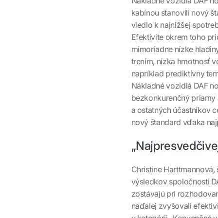
Nákladné vozidlá DAF no
kabínou stanovili nový št
viedlo k najnižšej spotre
Efektivite okrem toho pri
mimoriadne nízke hladin
trením, nízka hmotnosť v
napríklad prediktívny t
Nákladné vozidlá DAF n
bezkonkurenčný priamy a
a ostatných účastníkov c
nový štandard vďaka najp
„Najpresvedčivej
Christine Harttmannová,
výsledkov spoločnosti DAF
zostávajú pri rozhodovan
naďalej zvyšovali efektiv