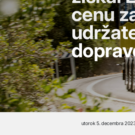
cenu z
udržat
doprav
utorok 5. decembra 202