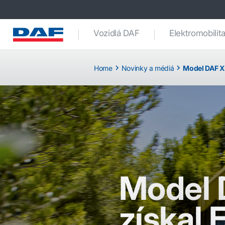
Vozidlá DAF
Elektromobilit
Home
Novinky a médiá
Model DAF XF
Model 
získal