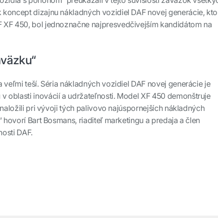
ozidlá s pohonom“ preukázali v tejto súvislosti záväzok všetký
 koncept dizajnu nákladných vozidiel DAF novej generácie, kto
 XF 450, bol jednoznačne najpresvedčivejším kandidátom na
áväzku“
 veľmi teší. Séria nákladných vozidiel DAF novej generácie je
 oblasti inovácií a udržateľnosti. Model XF 450 demonštruje
ynaložili pri vývoji tých palivovo najúspornejších nákladných
“ hovorí Bart Bosmans, riaditeľ marketingu a predaja a člen
nosti DAF.