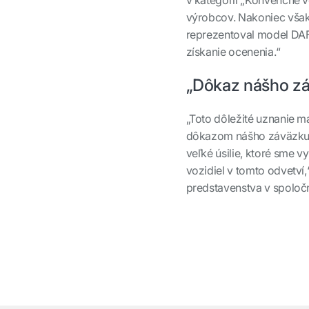
v kategórii „Konvenčné v
výrobcov. Nakoniec však
reprezentoval model DAF
získanie ocenenia.“
„Dôkaz nášho z
„Toto dôležité uznanie ma
dôkazom nášho záväzku v
veľké úsilie, ktoré sme v
vozidiel v tomto odvetví,
predstavenstva v spoloč