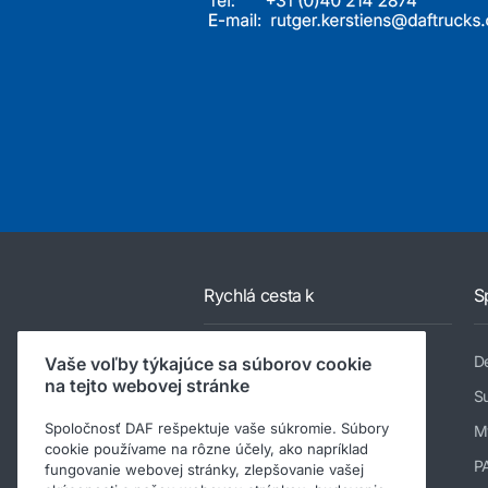
Rychlá cesta k
S
Vyhľadať najbližšieho dílera DAF
De
Vaše voľby týkajúce sa súborov cookie
na tejto webovej stránke
Modelový rad
Su
Spoločnosť DAF rešpektuje vaše súkromie. Súbory
Služby
M
cookie používame na rôzne účely, ako napríklad
Novinky a médiá
P
fungovanie webovej stránky, zlepšovanie vašej