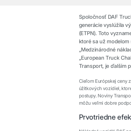
Spoločnosť DAF Truck
generácie vyslúžila 
(ETPN). Toto vyzname
ktoré sa už modelom s
„Medzinárodné nákladn
„European Truck Cha
Transport, je ďalším 
Cieľom Európskej ceny za
úžitkových vozidiel, kto
postupy. Noviny
Transpo
môžu veľmi dobre podpor
Prvotriedne efek