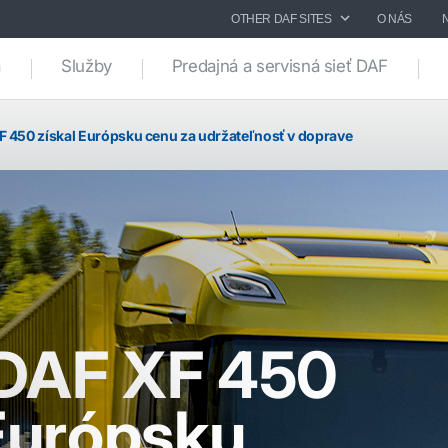
OTHER DAF SITES
O NÁS
a
Služby
Predajná a servisná sieť DAF
 450 získal Európsku cenu za udržateľnosť v doprave
DAF XF 450
 Európsku