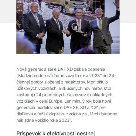
Nová generácia série DAF XD získala ocenenie
„Medzinárodné nákladné vozidlo roka 2023“ od 24-
člennej poroty zloženej z redaktorov, ktorí píšu o
úžitkových vozidlách, a skúsených novinárov, ktorí
zastupujú 24 popredných časopisov o nákladných
vozidlách v celej Európe. Len minulý rok bola nová
generácia modelov série DAF XF, XG a XG⁺ pre
diaľkovú a ťažkú dopravu zvolená za „Medzinárodné
nákladné vozidlo roka 2023“.
Príspevok k efektívnosti cestnej