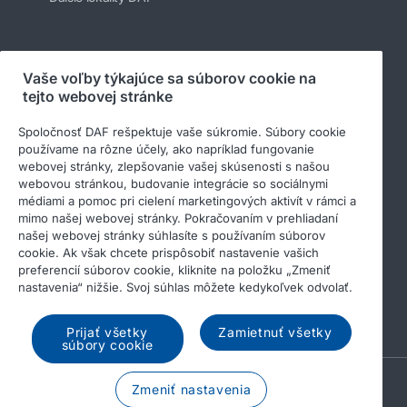
Sledujte nás
Vaše voľby týkajúce sa súborov cookie na
tejto webovej stránke
Spoločnosť DAF rešpektuje vaše súkromie. Súbory cookie
používame na rôzne účely, ako napríklad fungovanie
webovej stránky, zlepšovanie vašej skúsenosti s našou
webovou stránkou, budovanie integrácie so sociálnymi
médiami a pomoc pri cielení marketingových aktivít v rámci a
mimo našej webovej stránky. Pokračovaním v prehliadaní
našej webovej stránky súhlasíte s používaním súborov
cookie. Ak však chcete prispôsobiť nastavenie vašich
© 2026 DAF
Právne upozornenie
preferencií súborov cookie, kliknite na položku „Zmeniť
Privacy statement
General conditions
nastavenia“ nižšie. Svoj súhlas môžete kedykoľvek odvolať.
Income Tax Report
Súbory cookies
Prijať všetky
Zamietnuť všetky
súbory cookie
A PACCAR COMPANY
Zmeniť nastavenia