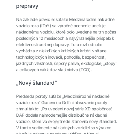
prepravy
Na základe pravidiel súťaže Medzinárodné nákladné
vozidlo roka (IToY) sa výročné ocenenie udeľuje
nákladnému vozidlu, ktoré bolo uvedené na trh počas
posledných 12 mesiacoch a najvýraznejšie prispelo k
efektívnosti cestnej dopravy. Toto rozhodnutie
vychádza z niekoľkých kritických kritérií vrátane
technologických inovácií, pohodlia, bezpečnosti,
jazdných vlastností, úspory paliva, ekologickej „stopy“
a celkových nákladov vlastníctva (TCO).
„Nový štandard“
Predseda poroty súťaže „Medzinárodné nákladné
vozidlo roka“ Gianenrico Griffini hlasovanie poroty
zhrnul takto: „Po uvedení novej série XD spoločnosť
DAF dodala najmodernejšie distribučné nákladné
vozidlo, ktoré vo svojej triede stanovilo nový štandard.
V tomto sortimente nákladných vozidiel sa výrazne
zlepšuje priamy a nepriamy výhľad, a tým aj