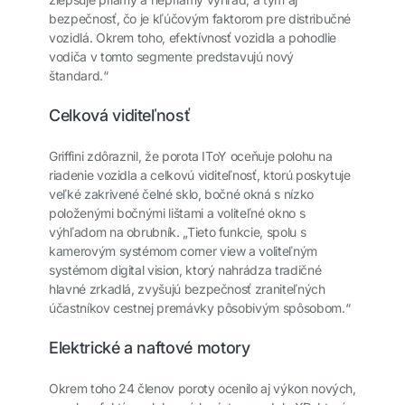
bezpečnosť, čo je kľúčovým faktorom pre distribučné
vozidlá. Okrem toho, efektívnosť vozidla a pohodlie
vodiča v tomto segmente predstavujú nový
štandard.“
Celková viditeľnosť
Griffini zdôraznil, že porota IToY oceňuje polohu na
riadenie vozidla a celkovú viditeľnosť, ktorú poskytuje
veľké zakrivené čelné sklo, bočné okná s nízko
položenými bočnými lištami a voliteľné okno s
výhľadom na obrubník. „Tieto funkcie, spolu s
kamerovým systémom corner view a voliteľným
systémom digital vision, ktorý nahrádza tradičné
hlavné zrkadlá, zvyšujú bezpečnosť zraniteľných
účastníkov cestnej premávky pôsobivým spôsobom.“
Elektrické a naftové motory
Okrem toho 24 členov poroty ocenilo aj výkon nových,