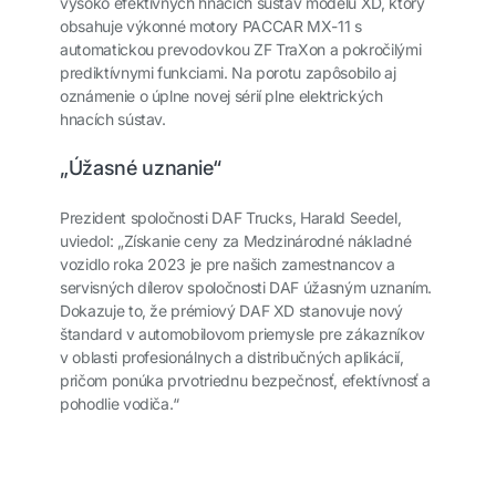
vysoko efektívnych hnacích sústav modelu XD, ktorý
obsahuje výkonné motory PACCAR MX-11 s
automatickou prevodovkou ZF TraXon a pokročilými
prediktívnymi funkciami. Na porotu zapôsobilo aj
oznámenie o úplne novej sérií plne elektrických
hnacích sústav.
„Úžasné uznanie“
Prezident spoločnosti DAF Trucks, Harald Seedel,
uviedol: „Získanie ceny za Medzinárodné nákladné
vozidlo roka 2023 je pre našich zamestnancov a
servisných dílerov spoločnosti DAF úžasným uznaním.
Dokazuje to, že prémiový DAF XD stanovuje nový
štandard v automobilovom priemysle pre zákazníkov
v oblasti profesionálnych a distribučných aplikácií,
pričom ponúka prvotriednu bezpečnosť, efektívnosť a
pohodlie vodiča.“