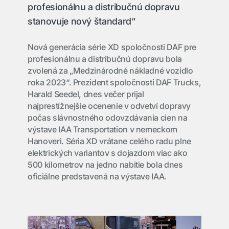
profesionálnu a distribučnú dopravu
stanovuje nový štandard“
Nová generácia série XD spoločnosti DAF pre
profesionálnu a distribučnú dopravu bola
zvolená za „Medzinárodné nákladné vozidlo
roka 2023“. Prezident spoločnosti DAF Trucks,
Harald Seedel, dnes večer prijal
najprestížnejšie ocenenie v odvetví dopravy
počas slávnostného odovzdávania cien na
výstave IAA Transportation v nemeckom
Hanoveri. Séria XD vrátane celého radu plne
elektrických variantov s dojazdom viac ako
500 kilometrov na jedno nabitie bola dnes
oficiálne predstavená na výstave IAA.