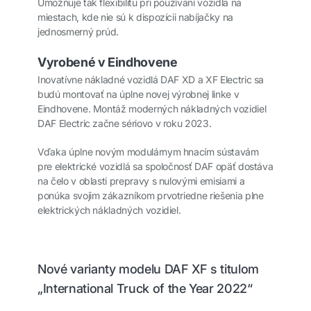
Umožňuje tak flexibilitu pri používaní vozidla na
miestach, kde nie sú k dispozícii nabíjačky na
jednosmerný prúd.
Vyrobené v Eindhovene
Inovatívne nákladné vozidlá DAF XD a XF Electric sa
budú montovať na úplne novej výrobnej linke v
Eindhovene. Montáž moderných nákladných vozidiel
DAF Electric začne sériovo v roku 2023.
Vďaka úplne novým modulárnym hnacím sústavám
pre elektrické vozidlá sa spoločnosť DAF opäť dostáva
na čelo v oblasti prepravy s nulovými emisiami a
ponúka svojim zákazníkom prvotriedne riešenia plne
elektrických nákladných vozidiel.
Nové varianty modelu DAF XF s titulom
„International Truck of the Year 2022“