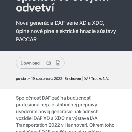
odvetví
Nová generácia DAF série XD a XDC,
úplne nové plne elektrické hnacie sústavy
PACCAR
Download
pondelok 19. septembra 2022
Eindhoven
DAF Trucks N.V.
Spoločnosť DAF začína budúcnosť
profesionálnej a distribučnej prepravy
uvedením novej generácie nákladných
vozidiel DAF XD a XDC na výstave IAA
Transportation 2022 v Hannoveri. Okrem toho
spoločnosť DAF posilňuje svoje vedúce