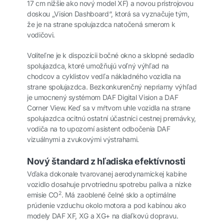
17 cm nižšie ako nový model XF) a novou prístrojovou
doskou „Vision Dashboard“, ktorá sa vyznačuje tým,
že je na strane spolujazdca natočená smerom k
vodičovi.
Voliteľne je k dispozícii bočné okno a sklopné sedadlo
spolujazdca, ktoré umožňujú voľný výhľad na
chodcov a cyklistov vedľa nákladného vozidla na
strane spolujazdca. Bezkonkurenčný nepriamy výhľad
je umocnený systémom DAF Digital Vision a DAF
Corner View. Keď sa v mŕtvom uhle vozidla na strane
spolujazdca ocitnú ostatní účastníci cestnej premávky,
vodiča na to upozorní asistent odbočenia DAF
vizuálnymi a zvukovými výstrahami.
Nový štandard z hľadiska efektívnosti
Vďaka dokonale tvarovanej aerodynamickej kabíne
vozidlo dosahuje prvotriednu spotrebu paliva a nízke
2
emisie CO
. Má zaoblené čelné sklo a optimálne
prúdenie vzduchu okolo motora a pod kabínou ako
modely DAF XF, XG a XG+ na diaľkovú dopravu.