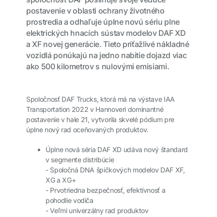
postavenie v oblasti ochrany životného
prostredia a odhaľuje úplne novú sériu plne
elektrických hnacích sústav modelov DAF XD
a XF novej generácie. Tieto príťažlivé nákladné
vozidlá ponúkajú na jedno nabitie dojazd viac
ako 500 kilometrov s nulovými emisiami.
Spoločnosť DAF Trucks, ktorá má na výstave IAA
Transportation 2022 v Hannoveri dominantné
postavenie v hale 21, vytvorila skvelé pódium pre
úplne nový rad oceňovaných produktov.
Úplne nová séria DAF XD udáva nový štandard
v segmente distribúcie
- Spoločná DNA špičkových modelov DAF XF,
XG a XG+
-
Prvotriedna bezpečnosť, efektívnosť a
pohodlie vodiča
-
Veľmi univerzálny rad produktov