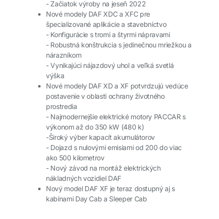
-
Začiatok výroby na jeseň 2022
Nové modely DAF XDC a XFC pre
špecializované aplikácie a stavebníctvo
-
Konfigurácie s tromi a štyrmi nápravami
-
Robustná konštrukcia s jedinečnou mriežkou a
nárazníkom
-
Vynikajúci nájazdový uhol a veľká svetlá
výška
Nové modely DAF XD a XF potvrdzujú vedúce
postavenie v oblasti ochrany životného
prostredia
-
Najmodernejšie elektrické motory PACCAR s
výkonom až do 350 kW (480 k)
-Široký výber kapacít akumulátorov
-
Dojazd s nulovými emisiami od 200 do viac
ako 500 kilometrov
-
Nový závod na montáž elektrických
nákladných vozidiel DAF
Nový model DAF XF je teraz dostupný aj s
kabínami Day Cab a Sleeper Cab