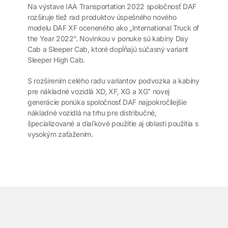
Na výstave IAA Transportation 2022 spoločnosť DAF
rozširuje tiež rad produktov úspešného nového
modelu DAF XF oceneného ako „International Truck of
the Year 2022“. Novinkou v ponuke sú kabíny Day
Cab a Sleeper Cab, ktoré dopĺňajú súčasný variant
Sleeper High Cab.
S rozšírením celého radu variantov podvozka a kabíny
pre nákladné vozidlá XD, XF, XG a XG⁺ novej
generácie ponúka spoločnosť DAF najpokročilejšie
nákladné vozidlá na trhu pre distribučné,
špecializované a diaľkové použitie aj oblasti použitia s
vysokým zaťažením.
͏