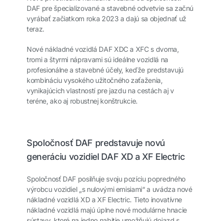
DAF pre špecializované a stavebné odvetvie sa začnú
vyrábať začiatkom roka 2023 a dajú sa objednať už
teraz.
Nové nákladné vozidlá DAF XDC a XFC s dvoma,
tromi a štyrmi nápravami sú ideálne vozidlá na
profesionálne a stavebné účely, keďže predstavujú
kombináciu vysokého užitočného zaťaženia,
vynikajúcich vlastností pre jazdu na cestách aj v
teréne, ako aj robustnej konštrukcie.
Spoločnosť DAF predstavuje novú
generáciu vozidiel DAF XD a XF Electric
Spoločnosť DAF posilňuje svoju pozíciu popredného
výrobcu vozidiel „s nulovými emisiami“ a uvádza nové
nákladné vozidlá XD a XF Electric. Tieto inovatívne
nákladné vozidlá majú úplne nové modulárne hnacie
sústavy, ktoré na jedno nabitie umožňujú dojazd s