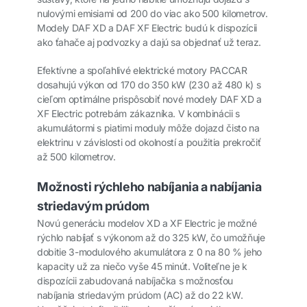
nulovými emisiami od 200 do viac ako 500 kilometrov.
Modely DAF XD a DAF XF Electric budú k dispozícii
ako ťahače aj podvozky a dajú sa objednať už teraz.
Efektívne a spoľahlivé elektrické motory PACCAR
dosahujú výkon od 170 do 350 kW (230 až 480 k) s
cieľom optimálne prispôsobiť nové modely DAF XD a
XF Electric potrebám zákazníka. V kombinácii s
akumulátormi s piatimi moduly môže dojazd čisto na
elektrinu v závislosti od okolností a použitia prekročiť
až 500 kilometrov.
Možnosti rýchleho nabíjania a nabíjania
striedavým prúdom
Novú generáciu modelov XD a XF Electric je možné
rýchlo nabíjať s výkonom až do 325 kW, čo umožňuje
dobitie 3-modulového akumulátora z 0 na 80 % jeho
kapacity už za niečo vyše 45 minút. Voliteľne je k
dispozícii zabudovaná nabíjačka s možnosťou
nabíjania striedavým prúdom (AC) až do 22 kW.