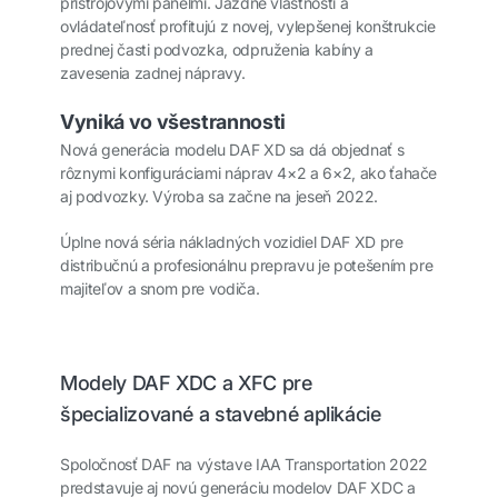
prístrojovými panelmi. Jazdné vlastnosti a
ovládateľnosť profitujú z novej, vylepšenej konštrukcie
prednej časti podvozka, odpruženia kabíny a
zavesenia zadnej nápravy.
Vyniká vo všestrannosti
Nová generácia modelu DAF XD sa dá objednať s
rôznymi konfiguráciami náprav 4×2 a 6×2, ako ťahače
aj podvozky. Výroba sa začne na jeseň 2022.
Úplne nová séria nákladných vozidiel DAF XD pre
distribučnú a profesionálnu prepravu je potešením pre
majiteľov a snom pre vodiča.
Modely DAF XDC a XFC pre
špecializované a stavebné aplikácie
Spoločnosť DAF na výstave IAA Transportation 2022
predstavuje aj novú generáciu modelov DAF XDC a