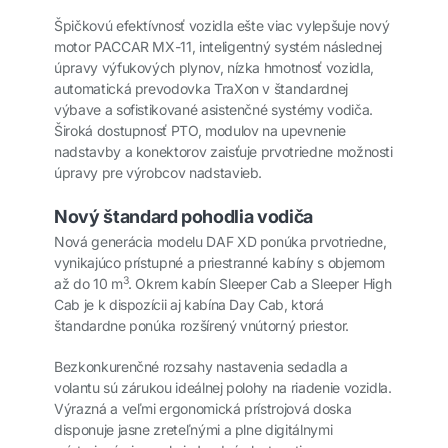
Špičkovú efektívnosť vozidla ešte viac vylepšuje nový
motor PACCAR MX-11, inteligentný systém následnej
úpravy výfukových plynov, nízka hmotnosť vozidla,
automatická prevodovka TraXon v štandardnej
výbave a sofistikované asistenčné systémy vodiča.
Široká dostupnosť PTO, modulov na upevnenie
nadstavby a konektorov zaisťuje prvotriedne možnosti
úpravy pre výrobcov nadstavieb.
Nový štandard pohodlia vodiča
Nová generácia modelu DAF XD ponúka prvotriedne,
vynikajúco prístupné a priestranné kabíny s objemom
3
až do 10 m
. Okrem kabín Sleeper Cab a Sleeper High
Cab je k dispozícii aj kabína Day Cab, ktorá
štandardne ponúka rozšírený vnútorný priestor.
Bezkonkurenčné rozsahy nastavenia sedadla a
volantu sú zárukou ideálnej polohy na riadenie vozidla.
Výrazná a veľmi ergonomická prístrojová doska
disponuje jasne zreteľnými a plne digitálnymi