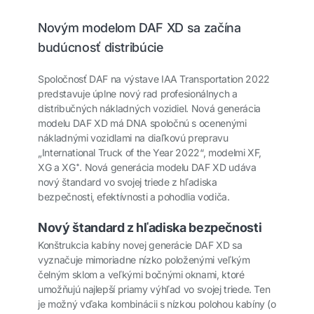
Novým modelom DAF XD sa začína
budúcnosť distribúcie
Spoločnosť DAF na výstave IAA Transportation 2022
predstavuje úplne nový rad profesionálnych a
distribučných nákladných vozidiel. Nová generácia
modelu DAF XD má DNA spoločnú s ocenenými
nákladnými vozidlami na diaľkovú prepravu
„International Truck of the Year 2022“, modelmi XF,
XG a XG⁺. Nová generácia modelu DAF XD udáva
nový štandard vo svojej triede z hľadiska
bezpečnosti, efektívnosti a pohodlia vodiča.
Nový štandard z hľadiska bezpečnosti
Konštrukcia kabíny novej generácie DAF XD sa
vyznačuje mimoriadne nízko položenými veľkým
čelným sklom a veľkými bočnými oknami, ktoré
umožňujú najlepší priamy výhľad vo svojej triede. Ten
je možný vďaka kombinácii s nízkou polohou kabíny (o