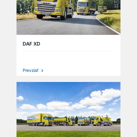
DAF XD
Prevziať