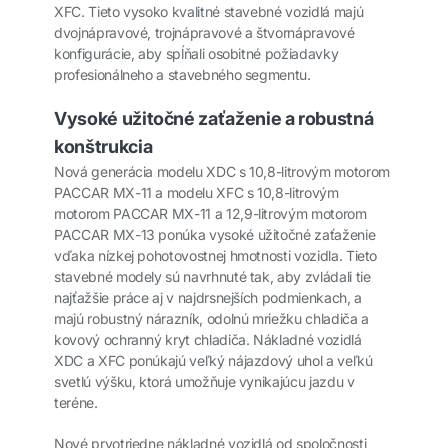
XFC. Tieto vysoko kvalitné stavebné vozidlá majú
dvojnápravové, trojnápravové a štvornápravové
konfigurácie, aby spĺňali osobitné požiadavky
profesionálneho a stavebného segmentu.
Vysoké užitočné zaťaženie a robustná
konštrukcia
Nová generácia modelu XDC s 10,8-litrovým motorom
PACCAR MX-11 a modelu XFC s 10,8-litrovým
motorom PACCAR MX-11 a 12,9-litrovým motorom
PACCAR MX-13 ponúka vysoké užitočné zaťaženie
vďaka nízkej pohotovostnej hmotnosti vozidla. Tieto
stavebné modely sú navrhnuté tak, aby zvládali tie
najťažšie práce aj v najdrsnejších podmienkach, a
majú robustný nárazník, odolnú mriežku chladiča a
kovový ochranný kryt chladiča. Nákladné vozidlá
XDC a XFC ponúkajú veľký nájazdový uhol a veľkú
svetlú výšku, ktorá umožňuje vynikajúcu jazdu v
teréne.
Nové prvotriedne nákladné vozidlá od spoločnosti