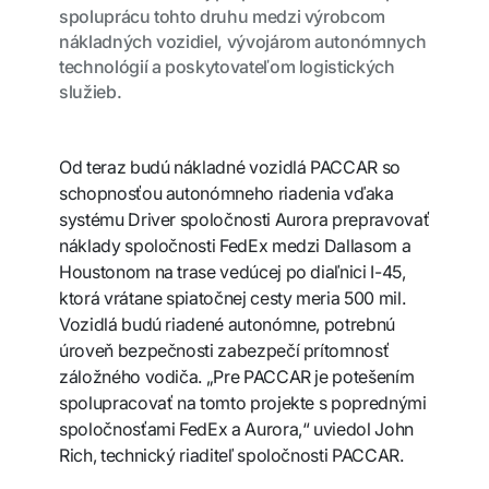
spoluprácu tohto druhu medzi výrobcom
nákladných vozidiel, vývojárom autonómnych
technológií a poskytovateľom logistických
služieb.
Od teraz budú nákladné vozidlá PACCAR so
schopnosťou autonómneho riadenia vďaka
systému Driver spoločnosti Aurora prepravovať
náklady spoločnosti FedEx medzi Dallasom a
Houstonom na trase vedúcej po diaľnici I-45,
ktorá vrátane spiatočnej cesty meria 500 mil.
Vozidlá budú riadené autonómne, potrebnú
úroveň bezpečnosti zabezpečí prítomnosť
záložného vodiča. „Pre PACCAR je potešením
spolupracovať na tomto projekte s poprednými
spoločnosťami FedEx a Aurora,“ uviedol John
Rich, technický riaditeľ spoločnosti PACCAR.