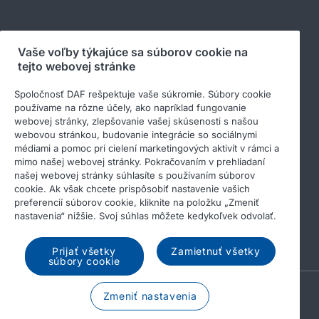
Sledujte nás
Vaše voľby týkajúce sa súborov cookie na
tejto webovej stránke
Spoločnosť DAF rešpektuje vaše súkromie. Súbory cookie
používame na rôzne účely, ako napríklad fungovanie
webovej stránky, zlepšovanie vašej skúsenosti s našou
webovou stránkou, budovanie integrácie so sociálnymi
médiami a pomoc pri cielení marketingových aktivít v rámci a
mimo našej webovej stránky. Pokračovaním v prehliadaní
našej webovej stránky súhlasíte s používaním súborov
cookie. Ak však chcete prispôsobiť nastavenie vašich
© 2026 DAF
Právne upozornenie
preferencií súborov cookie, kliknite na položku „Zmeniť
Privacy statement
General conditions
nastavenia“ nižšie. Svoj súhlas môžete kedykoľvek odvolať.
Income Tax Report
Súbory cookies
Prijať všetky
Zamietnuť všetky
súbory cookie
A PACCAR COMPANY
Zmeniť nastavenia
DRIVEN BY QUALITY