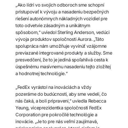
„Ako lídri vo svojich odboroch sme schopní
pristupovať k vývoju a nasadeniu bezpečných
riešení autonómnych nákladných vozidiel pre
toto odvetvie zásadným a unikátnym
spôsobom,“ uviedol Sterling Anderson, vedúci
vývoja produktov spoločnosti Aurora. „Táto
spolupráca nám umožňuje vyvinúť vzájomne
previazané integrované produkty a služby. Sme
presvedčení, že to je jediná spoľahlivá cesta k
úspešnému masívnemu nasadeniu tejto zložitej
a hodnotnej technológie.“
„FedEx vyrástol na inováciách a vždy
pozeráme do budúcnosti, aby sme vedeli, čo
nás čaká, a boli pripravení,“ uviedla Rebecca
Yeung, viceprezidentka spoločnosti FedEx
Corporation pre pokročilé technológie a
inovácie. „Je to pre nás veľmi zaujímavá,