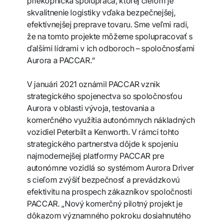
priekopnícka spolupráca, ktorej cieľom je
skvalitnenie logistiky vďaka bezpečnejšej,
efektívnejšej preprave tovaru. Sme veľmi radi,
že na tomto projekte môžeme spolupracovať s
ďalšími lídrami v ich odboroch – spoločnosťami
Aurora a PACCAR.“
V januári 2021 oznámil PACCAR vznik
strategického spojenectva so spoločnosťou
Aurora v oblasti vývoja, testovania a
komerčného využitia autonómnych nákladných
vozidiel Peterbilt a Kenworth. V rámci tohto
strategického partnerstva dôjde k spojeniu
najmodernejšej platformy PACCAR pre
autonómne vozidlá so systémom Aurora Driver
s cieľom zvýšiť bezpečnosť a prevádzkovú
efektivitu na prospech zákazníkov spoločnosti
PACCAR. „Nový komerčný pilotný projekt je
dôkazom významného pokroku dosiahnutého