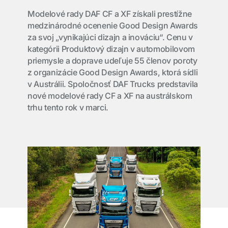
Modelové rady DAF CF a XF získali prestížne
medzinárodné ocenenie Good Design Awards
za svoj „vynikajúci dizajn a inováciu“. Cenu v
kategórii Produktový dizajn v automobilovom
priemysle a doprave udeľuje 55 členov poroty
z organizácie Good Design Awards, ktorá sídli
v Austrálii. Spoločnosť DAF Trucks predstavila
nové modelové rady CF a XF na austrálskom
trhu tento rok v marci.