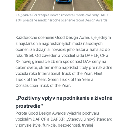
Za „vynikajúci dizajn a inováciu“ dostali modelové rady DAF CF
a XF prestížne medzinárodné ocenenie Good Design Awards.
Každoročné ocenenie Good Design Awards je jedným
z najstarších a najprestížnejších medzinárodných
ocenení za dizajn a inovácie: jeho história siaha až do
roku 1958. Od zavedenia vozidiel radu DAF LF, CF a
XF novej generácie zbiera spoločnosť DAF ceny na
celom svete, okrem iného napríklad tituly pre nákladné
vozidlá roka
International Truck of the Year
,
Fleet
Truck of the Year, Green Truck of the Year
a
Construction Truck of the Year
.
„Pozitívny vplyv na podnikanie a životné
prostredie“
Porota Good Design Awards vyjadrila pochvalu
vozidlám DAF CF a DAF XF: „Stanovujú nový štandard
v zmysle štýle, funkcie, bezpečnosti, trvalej