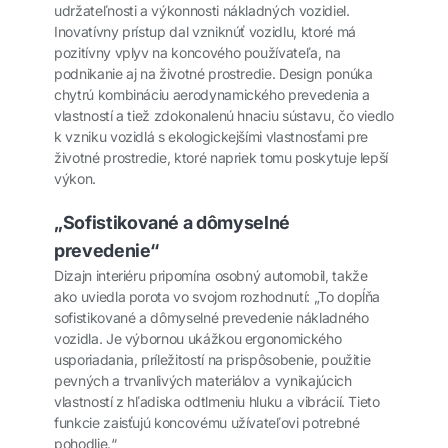
udržateľnosti a výkonnosti nákladných vozidiel.
Inovatívny prístup dal vzniknúť vozidlu, ktoré má
pozitívny vplyv na koncového používateľa, na
podnikanie aj na životné prostredie. Design ponúka
chytrú kombináciu aerodynamického prevedenia a
vlastností a tiež zdokonalenú hnaciu sústavu, čo viedlo
k vzniku vozidlá s ekologickejšími vlastnosťami pre
životné prostredie, ktoré napriek tomu poskytuje lepší
výkon.
„Sofistikované a dômyselné
prevedenie“
Dizajn interiéru pripomína osobný automobil, takže
ako uviedla porota vo svojom rozhodnutí: „To dopĺňa
sofistikované a dômyselné prevedenie nákladného
vozidla. Je výbornou ukážkou ergonomického
usporiadania, príležitostí na prispôsobenie, použitie
pevných a trvanlivých materiálov a vynikajúcich
vlastností z hľadiska odtlmeniu hluku a vibrácií. Tieto
funkcie zaisťujú koncovému užívateľovi potrebné
pohodlie.“