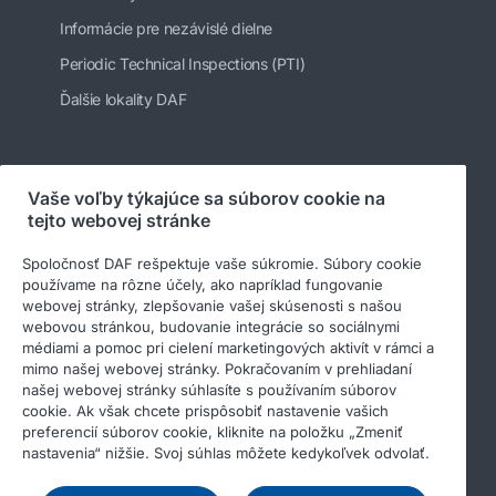
Informácie pre nezávislé dielne
Periodic Technical Inspections (PTI)
Ďalšie lokality DAF
Sledujte nás
Vaše voľby týkajúce sa súborov cookie na
tejto webovej stránke
Spoločnosť DAF rešpektuje vaše súkromie. Súbory cookie
používame na rôzne účely, ako napríklad fungovanie
webovej stránky, zlepšovanie vašej skúsenosti s našou
webovou stránkou, budovanie integrácie so sociálnymi
médiami a pomoc pri cielení marketingových aktivít v rámci a
mimo našej webovej stránky. Pokračovaním v prehliadaní
našej webovej stránky súhlasíte s používaním súborov
cookie. Ak však chcete prispôsobiť nastavenie vašich
© 2026 DAF
Právne upozornenie
preferencií súborov cookie, kliknite na položku „Zmeniť
Privacy statement
General conditions
nastavenia“ nižšie. Svoj súhlas môžete kedykoľvek odvolať.
Income Tax Report
Súbory cookies