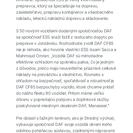
prepravca, ktorý sa špecializuje na dopravu,
zasielateľstvo, prepravu kontajnerov a všeobecného
nákladu, leteckú nákladnú dopravu a skladovanie.
S 50 novými vozidlami dodanými spoločnosťou DAF
sa spoločnosť ESS snaží ťažiť z rastúceho dopytu po
preprave v Jordánsku. Rozhodnutie zvoliť DAF CF85
nie je náhoda, ako hovoria vlastníci ESS Issam Sacca a
Mahmoud Omran: „Vozidlá DAF sú mimoriadne
efektívne vzhľadom na spotrebu paliva, čo je jedným
z dôvodov, prečo majú neuveriteľne priaznivé celkové
náklady na prevádzku a vlastníctvo. Rovnako s
ohľadom na bezpečnosť, spoľahlivosť a robustnosť je
DAF CF85 bezpochyby vozidlo, ktoré chceme pridať
do nášho fleetu 90 vozidiel. Pritom máme veľkú
dôveru v popredajnú podporu a doplnkové služby
poskytované miestnym dealerom DAF, Manaseer."
Pre oblasti s ťažkým terénom, ako je Stredný východ,
vybavuje spoločnosť DAF svoje vozidlá okrem iného
odolnou poháňacou sústavou, zosilnenými nápravami