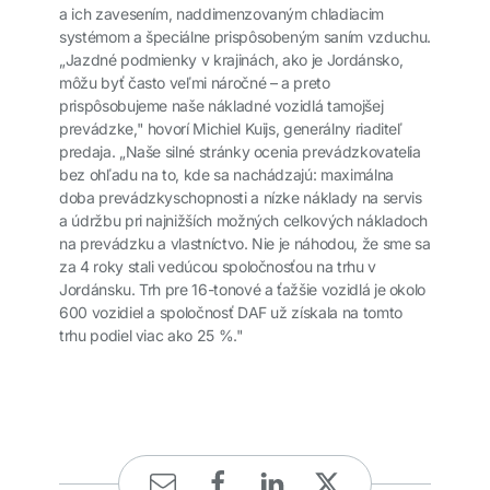
a ich zavesením, naddimenzovaným chladiacim
systémom a špeciálne prispôsobeným saním vzduchu.
„Jazdné podmienky v krajinách, ako je Jordánsko,
môžu byť často veľmi náročné – a preto
prispôsobujeme naše nákladné vozidlá tamojšej
prevádzke," hovorí Michiel Kuijs, generálny riaditeľ
predaja. „Naše silné stránky ocenia prevádzkovatelia
bez ohľadu na to, kde sa nachádzajú: maximálna
doba prevádzkyschopnosti a nízke náklady na servis
a údržbu pri najnižších možných celkových nákladoch
na prevádzku a vlastníctvo. Nie je náhodou, že sme sa
za 4 roky stali vedúcou spoločnosťou na trhu v
Jordánsku. Trh pre 16-tonové a ťažšie vozidlá je okolo
600 vozidiel a spoločnosť DAF už získala na tomto
trhu podiel viac ako 25 %."