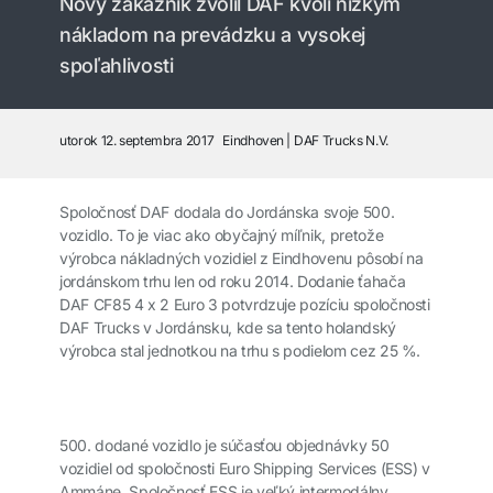
Nový zákazník zvolil DAF kvôli nízkym
nákladom na prevádzku a vysokej
spoľahlivosti
utorok 12. septembra 2017
Eindhoven
DAF Trucks N.V.
Spoločnosť DAF dodala do Jordánska svoje 500.
vozidlo. To je viac ako obyčajný míľnik, pretože
výrobca nákladných vozidiel z Eindhovenu pôsobí na
jordánskom trhu len od roku 2014. Dodanie ťahača
DAF CF85 4 x 2 Euro 3 potvrdzuje pozíciu spoločnosti
DAF Trucks v Jordánsku, kde sa tento holandský
výrobca stal jednotkou na trhu s podielom cez 25 %.
500. dodané vozidlo je súčasťou objednávky 50
vozidiel od spoločnosti Euro Shipping Services (ESS) v
Ammáne. Spoločnosť ESS je veľký intermodálny