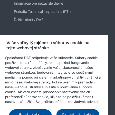
Informácie pre nezávislé dielne
Periodic Technical Inspections (PTI)
Ďalšie lokality DAF
Sledujte nás
Vaše voľby týkajúce sa súborov cookie na
tejto webovej stránke
Spoločnosť DAF rešpektuje vaše súkromie. Súbory cookie
používame na rôzne účely, ako napríklad fungovanie
webovej stránky, zlepšovanie vašej skúsenosti s našou
webovou stránkou, budovanie integrácie so sociálnymi
médiami a pomoc pri cielení marketingových aktivít v rámci a
mimo našej webovej stránky. Pokračovaním v prehliadaní
našej webovej stránky súhlasíte s používaním súborov
cookie. Ak však chcete prispôsobiť nastavenie vašich
© 2026 DAF
Právne upozornenie
preferencií súborov cookie, kliknite na položku „Zmeniť
Privacy statement
General conditions
nastavenia“ nižšie. Svoj súhlas môžete kedykoľvek odvolať.
Income Tax Report
Súbory cookies
Prijať všetky
Zamietnuť všetky