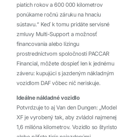
piatich rokov a 600 000 kilometrov
ponúkame ročnú záruku na hnaciu
sústavu.“ Keď k tomu pridáte servisné
zmluvy Multi-Support a možnosť
financovania alebo lízingu
prostredníctvom spoločnosti PACCAR
Financial, môžete dospieť len k jednému
záveru: kupujúci s jazdeným nákladným
vozidlom DAF vôbec nič neriskuje.
Ideálne nákladné vozidlo
Potvrdzuje to aj Van den Dungen: „Model
XF je vyrobený tak, aby zvládol najmenej
1,6 milióna kilometrov. Vozidlo so štyristo
alebo päťsto tisíc najazdenými