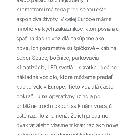
kilometrami má teda pred sebou ešte
aspoň dva životy. V celej Európe máme
mnoho veľkých zákazníkov, ktorí posielajú
späť nákladné vozidlá zakúpené ako
nové. Ich parametre sú špičkové – kabína
Super Space, bočnice, parkovacia
klimatizácia, LED svetlá… skrátka, ideálne
nákladné vozidlo, ktoré môžeme predať
kdekoľvek v Európe. Tieto vozidlá často
pokračujú na operatívny lízing a po
približne troch rokoch sa k nám vracajú
ešte raz. To znamená, že ich predáme
dvakrát alebo vlastne trikrát: raz ako nové
a dvakrát ako jazdené nákladné vozidlo.