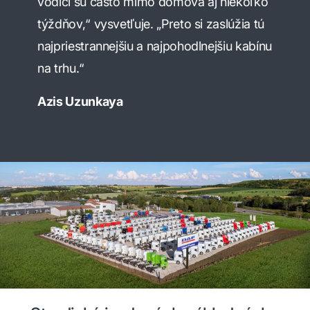
vodiči sú často mimo domova aj niekoľko
týždňov,“ vysvetľuje. „Preto si zaslúžia tú
najpriestrannejšiu a najpohodlnejšiu kabínu
na trhu.“
Azis Uzunkaya