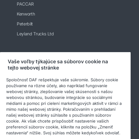
PACCAR
Kenworth
Peterbilt
Leyland Trucks Ltd
Sledujte nás
Vaše voľby týkajúce sa súborov cookie na
tejto webovej stránke
Spoločnosť DAF rešpektuje vaše súkromie. Súbory cookie
používame na rôzne účely, ako napríklad fungovanie
webovej stránky, zlepšovanie vašej skúsenosti s našou
webovou stránkou, budovanie integrácie so sociálnymi
médiami a pomoc pri cielení marketingových aktivít v rámci a
mimo našej webovej stránky. Pokračovaním v prehliadaní
našej webovej stránky súhlasíte s používaním súborov
cookie. Ak však chcete prispôsobiť nastavenie vašich
© 2026 DAF
Právne upozornenie
preferencií súborov cookie, kliknite na položku „Zmeniť
Privacy statement
General conditions
nastavenia“ nižšie. Svoj súhlas môžete kedykoľvek odvolať.