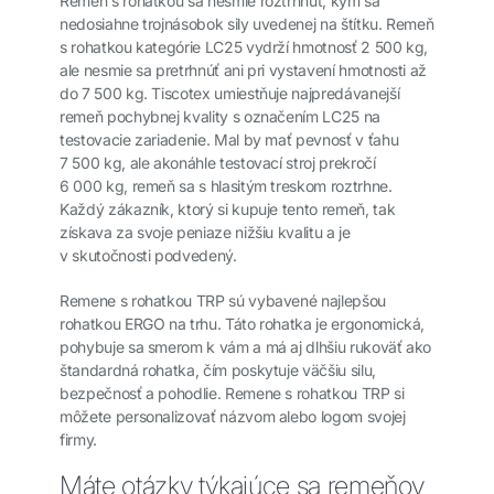
Remeň s rohatkou sa nesmie roztrhnúť, kým sa
nedosiahne trojnásobok sily uvedenej na štítku. Remeň
s rohatkou kategórie LC25 vydrží hmotnosť 2 500 kg,
ale nesmie sa pretrhnúť ani pri vystavení hmotnosti až
do 7 500 kg. Tiscotex umiestňuje najpredávanejší
remeň pochybnej kvality s označením LC25 na
testovacie zariadenie. Mal by mať pevnosť v ťahu
7 500 kg, ale akonáhle testovací stroj prekročí
6 000 kg, remeň sa s hlasitým treskom roztrhne.
Každý zákazník, ktorý si kupuje tento remeň, tak
získava za svoje peniaze nižšiu kvalitu a je
v skutočnosti podvedený.
Remene s rohatkou TRP sú vybavené najlepšou
rohatkou ERGO na trhu. Táto rohatka je ergonomická,
pohybuje sa smerom k vám a má aj dlhšiu rukoväť ako
štandardná rohatka, čím poskytuje väčšiu silu,
bezpečnosť a pohodlie. Remene s rohatkou TRP si
môžete personalizovať názvom alebo logom svojej
firmy.
Máte otázky týkajúce sa remeňov