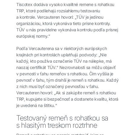
Tiscotex dodáva vysoko kvalitné remene s rohatkou
TRP, ktoré podliehajú rozsiahlemu testovaniu
a kontrole. Vercauteren hovorí: „TÜV je jedinou
organizáciou, ktorá vykonáva tieto prísne kontroly.
TÜV u nás pravidelne vykonáva kontrolu podľa prísnej
európskej normy.“
Podľa Vercauterena sa v niektorých európskych
krajinách pri kontrolách uplatňujú podvody: „Nie
každý, kto používa označenie TÜV na nálepke, má
naozaj certifikát TÜV.“ Nezrovnalosti sa môžu objaviť
v pevnosti v ťahu remeňov s rohatkou. Čím vyššia je
pevnosť v ťahu, tým drahší je remeň s rohatkou. Každý
z nich musí byť označený pevnosťou v ťahu.
Vercauteren hovorí: „Ak si zakúpite remeň s rohatkou
TRP, kupujete si bezpečnosť a dostanete kvalitu, ktorá
je uvedená na štítku.“
Testovaný remeň s rohatkou sa
s hlasitým treskom roztrhne