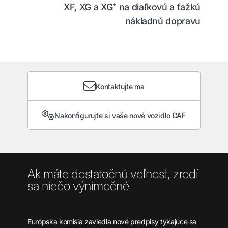
XF, XG a XG⁺ na diaľkovú a ťažkú
nákladnú dopravu
Kontaktujte ma
Nakonfigurujte si vaše nové vozidlo DAF
Ak máte dostatočnú voľnosť, zrodí
sa niečo výnimočné
Európska komisia zaviedla nové predpisy týkajúce sa