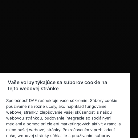
Vaše voľby týkajúce sa súborov cookie na
tejto webovej stránke
Spoločnosť DAF rešpektuje vaše súkromie. Súbory cookie
používame na rôzne účely, ako napríklad fungovanie
webovej stránky, zlepšovanie vašej skúsenosti s našou
webovou stránkou, budovanie integrácie so sociálnymi
médiami a pomoc pri cielení marketingových aktivít v rámci a
mimo našej webovej stránky. Pokračovaním v prehliadaní
našej webovej stránky súhlasíte s používaním súborov