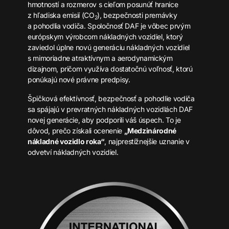
hmotností a rozmerov s cieľom posunúť hranice
z hľadiska emisií (CO
), bezpečnosti premávky
2
a pohodlia vodiča. Spoločnosť DAF je vôbec prvým
európskym výrobcom nákladných vozidiel, ktorý
zaviedol úplne novú generáciu nákladných vozidiel
s mimoriadne atraktívnym a aerodynamickým
dizajnom, pričom využíva dostatočnú voľnosť, ktorú
ponúkajú nové právne predpisy.
Špičková efektívnosť, bezpečnosť a pohodlie vodiča
sa spájajú v prevratných nákladných vozidlách DAF
novej generácie, aby podporili váš úspech. To je
dôvod, prečo získali ocenenie
„Medzinárodné
nákladné vozidlo roka“
, najprestížnejšie uznanie v
odvetví nákladných vozidiel.