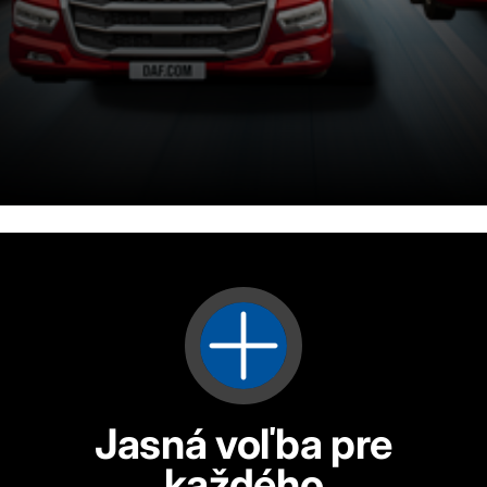
postavenie sa
12,50 m³ objem kabíny
Jasná voľba pre
každého