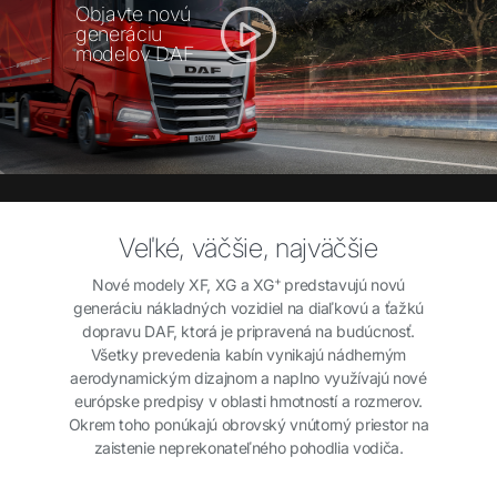
Objavte novú
generáciu
modelov DAF
Veľké, väčšie, najväčšie
+
Nové modely XF, XG a XG
predstavujú novú
generáciu nákladných vozidiel na diaľkovú a ťažkú
dopravu DAF, ktorá je pripravená na budúcnosť.
Všetky prevedenia kabín vynikajú nádherným
aerodynamickým dizajnom a naplno využívajú nové
európske predpisy v oblasti hmotností a rozmerov.
Okrem toho ponúkajú obrovský vnútorný priestor na
zaistenie neprekonateľného pohodlia vodiča.