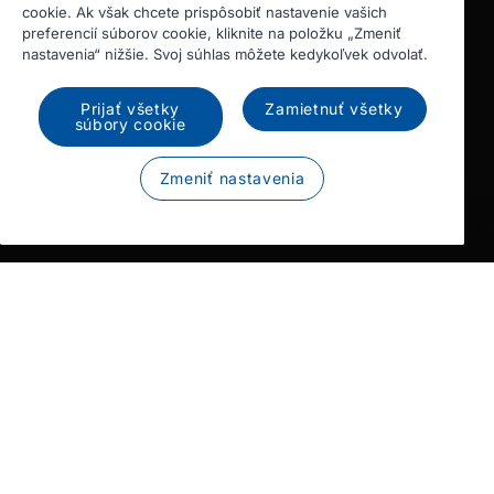
cookie. Ak však chcete prispôsobiť nastavenie vašich
preferencií súborov cookie, kliknite na položku „Zmeniť
nastavenia“ nižšie. Svoj súhlas môžete kedykoľvek odvolať.
Prijať všetky
Zamietnuť všetky
súbory cookie
Zmeniť nastavenia
Hybné sily rozvoja
Nová generácia modelov DAF je plne v súlade s cieľmi
nových predpisov EÚ upravujúcich hmotnosti