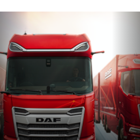
XG⁺
Nová vlajková loď
2 690 mm dĺžka kabíny
2 145 – 2 195 mm výška na